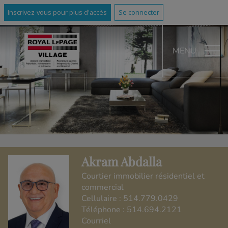
Inscrivez-vous pour plus d'accès
Se connecter
MENU
Akram Abdalla
Courtier immobilier résidentiel et
commercial
Cellulaire :
514.779.0429
Téléphone :
514.694.2121
Courriel