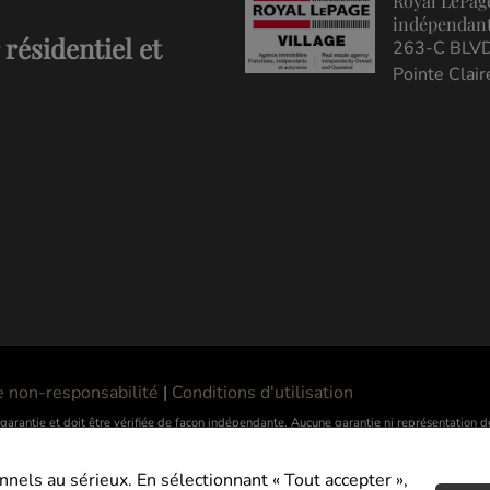
Royal LePag
indépendant
résidentiel et
263-C BLV
Pointe Clai
e non-responsabilité
|
Conditions d'utilisation
as garantie et doit être vérifiée de façon indépendante. Aucune garantie ni représentation
ctuellement sous contrat. REALTOR®, REALTORS® et le logo REALTOR® sont des marques dé
s de commerce REALTOR® servent à distinguer les services immobiliers offerts par les 
els au sérieux. En sélectionnant « Tout accepter »,