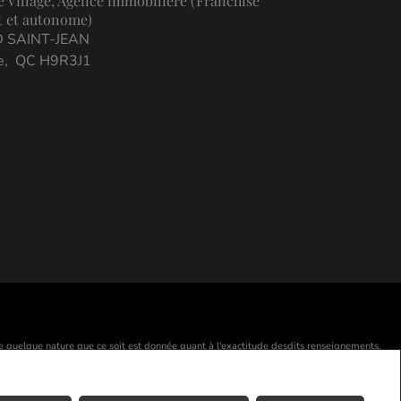
e Village, Agence immobilière (Franchisé
 et autonome)
D SAINT-JEAN
re, QC H9R3J1
 de quelque nature que ce soit est donnée quant à l'exactitude desdits renseignements.
posées de REALTOR® Canada Inc., une compagnie dont la National Association of
courtiers et agents d'immeuble en tant que membres de l'ACI. Les marques